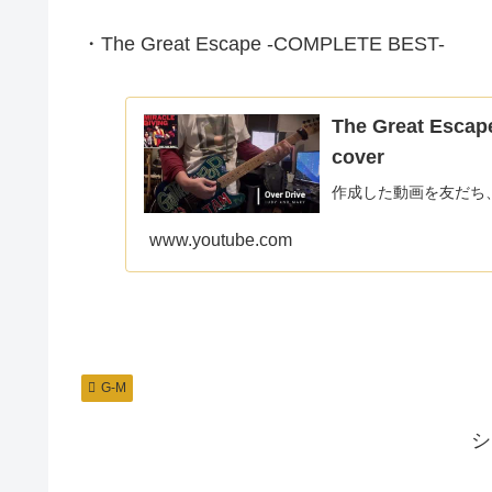
・The Great Escape -COMPLETE BEST-
The Great Esc
cover
作成した動画を友だち
www.youtube.com
G-M
シ