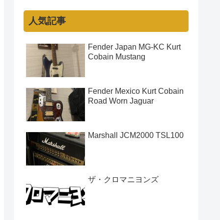
人気記事
Fender Japan MG-KC Kurt
Cobain Mustang
Fender Mexico Kurt Cobain
Road Worn Jaguar
Marshall JCM2000 TSL100
ザ・クロマニヨンズ