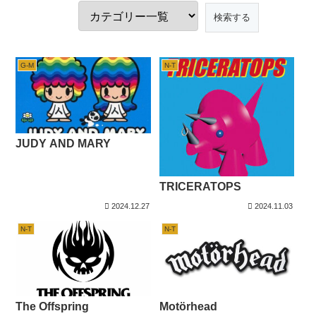
G-M
N-T
JUDY AND MARY
TRICERATOPS
2024.12.27
2024.11.03
N-T
N-T
The Offspring
Motörhead