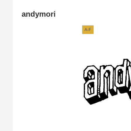
andymori
A-F