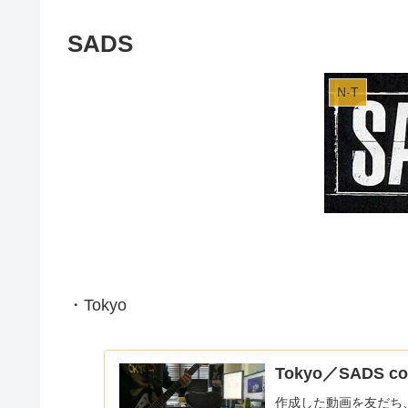
SADS
N-T
・Tokyo
Tokyo／SADS co
作成した動画を友だち