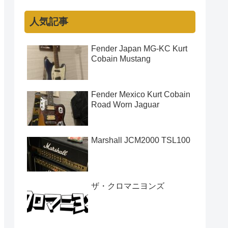
人気記事
Fender Japan MG-KC Kurt
Cobain Mustang
Fender Mexico Kurt Cobain
Road Worn Jaguar
Marshall JCM2000 TSL100
ザ・クロマニヨンズ