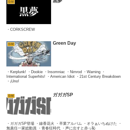
黒夢
G-M
・CORKSCREW
Green Day
G-M
・Kerplunk! ・Dookie ・Insomniac ・Nimrod ・Warning ・
International Superhits! ・American Idiot ・21st Century Breakdown
・¡Uno!
ガガガSP
G-M
・ガガガSP登場 ・線香花火 ・卒業アルバム ・オラぁいちぬけた ・
無責任一家総動員 ・青春狂時代 ・声に出すと赤っ恥