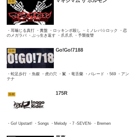
マキシマム ザ ホルモン
G-M
・耳噛じる真打 ・糞盤 ・ロッキンポ殺し ・ミノレバ☆ロック ・恋
のメガラバ ・ぶっ生き返す ・爪爪爪 ・予襲復讐
Go!Go!7188
G-M
・蛇足歩行 ・魚磔 ・虎の穴 ・鬣 ・竜舌蘭 ・パレード ・569 ・アン
テナ
175R
G-M
・Go! Upstart! ・Songs ・Melody ・7 -SEVEN- ・Bremen